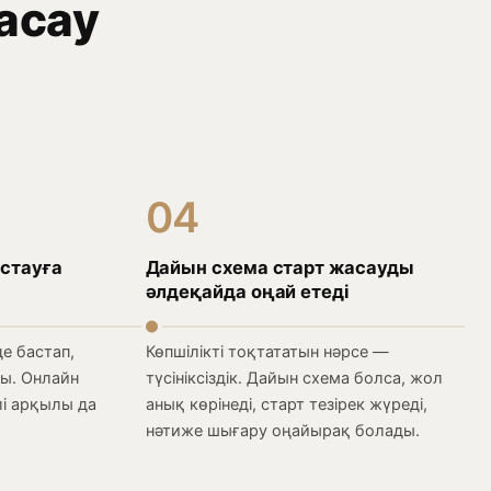
асау
04
стауға
Дайын схема старт жасауды
әлдеқайда оңай етеді
е бастап,
Көпшілікті тоқтататын нәрсе —
ды. Онлайн
түсініксіздік. Дайын схема болса, жол
лі арқылы да
анық көрінеді, старт тезірек жүреді,
нәтиже шығару оңайырақ болады.