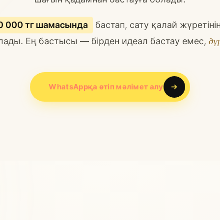
0 000 тг шамасында
бастап, сату қалай жүретіні
дұ
лады. Ең бастысы — бірден идеал бастау емес,
WhatsAppқа өтіп мәлімет алу