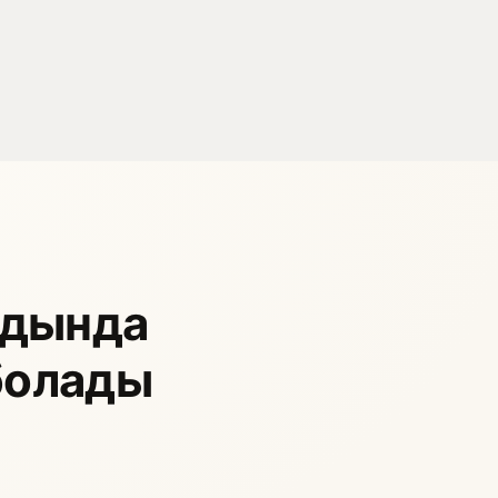
лдында
болады