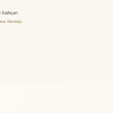
н байқап
рыс бастау
.