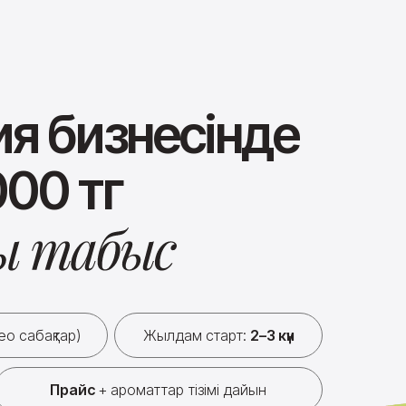
я бизнесінде
000 тг
ео сабақтар)
Жылдам старт:
2–3 күн
Прайс
+ ароматтар тізімі дайын