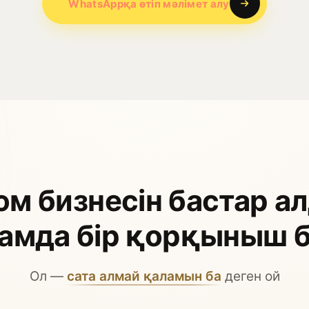
WhatsAppқа өтіп мәлімет алу
м бизнесін бастар а
дамда бір қорқыныш 
Ол —
сата алмай қаламын ба
деген ой