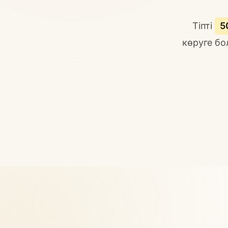
Тіпті
5
көруге бо