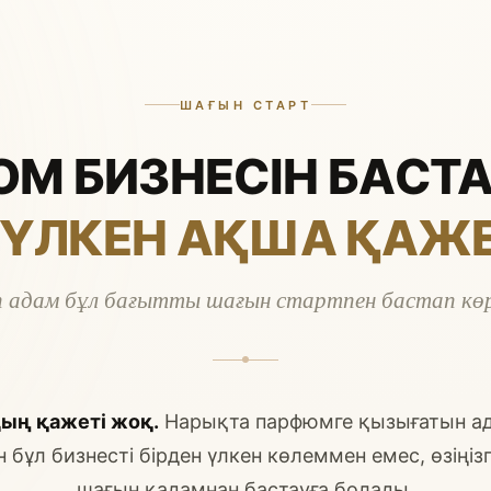
ШАҒЫН СТАРТ
М БИЗНЕСІН БАСТА
 ҮЛКЕН АҚША ҚАЖ
п адам бұл бағытты шағын стартпен бастап көр
ың қажеті жоқ.
Нарықта парфюмге қызығатын ад
 бұл бизнесті бірден үлкен көлеммен емес, өзіңіз
шағын қадамнан бастауға болады.