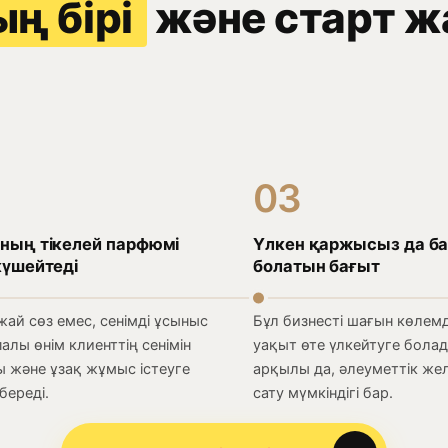
ң бірі
және старт ж
03
ның тікелей парфюмі
Үлкен қаржысыз да ба
күшейтеді
болатын бағыт
жай сөз емес, сенімді ұсыныс
Бұл бизнесті шағын көлемд
алы өнім клиенттің сенімін
уақыт өте үлкейтуге бола
 және ұзақ жұмыс істеуге
арқылы да, әлеуметтік же
береді.
сату мүмкіндігі бар.