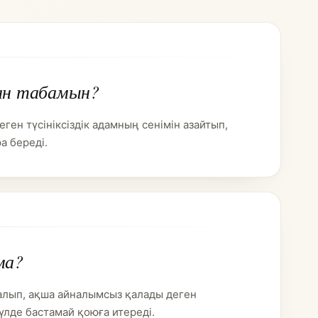
ан табамын?
еген түсініксіздік адамның сенімін азайтып,
а береді.
ма?
алып, ақша айналымсыз қалады деген
үлде бастамай қоюға итереді.