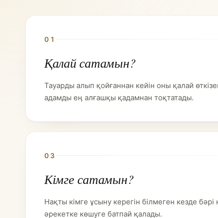
01
Қалай сатамын?
Тауарды алып қойғаннан кейін оны қалай өткізе
адамды ең алғашқы қадамнан тоқтатады.
03
Кімге сатамын?
Нақты кімге ұсыну керегін білмеген кезде бәрі 
әрекетке көшуге батпай қалады.