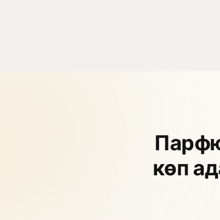
Парфю
көп а