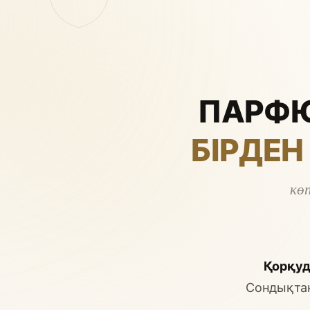
ПАРФЮ
БІРДЕН
кө
Қорқуд
Сондықтан