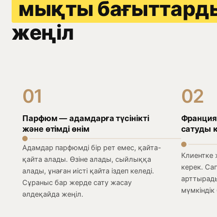
мықты бағыттарды
жеңіл
01
02
Парфюм — адамдарға түсінікті
Франция
және өтімді өнім
сатуды 
Адамдар парфюмді бір рет емес, қайта-
Клиентке 
қайта алады. Өзіне алады, сыйлыққа
керек. Сап
алады, ұнаған иісті қайта іздеп келеді.
арттырады
Сұраныс бар жерде сату жасау
мүмкіндік 
әлдеқайда жеңіл.