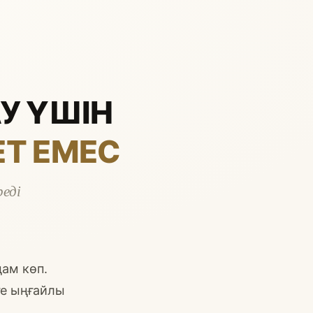
У ҮШІН
ЕТ ЕМЕС
еді
ам көп.
ге ыңғайлы