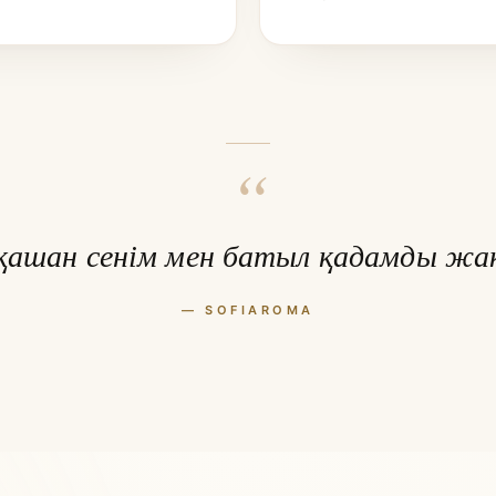
“
рқашан сенім мен батыл қадамды жақ
— SOFIAROMA