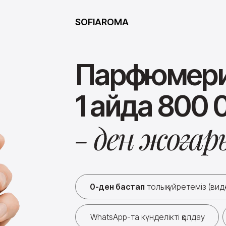
SOFIAROMA
Парфюмери
1 айда 800 
0-ден бастап
толық үйретеміз (вид
WhatsApp-та күнделікті қолдау