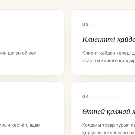
02
Клиентті қайд
мін деген ой көп
Клиент қайдан келеді д
стартты кейінге қалдыр
04
Өтпей қалмай 
қиын көрініп, адам
Қолдағы товар тұрып қ
қорқыныш көпшілікті м